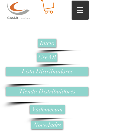
Inicio
CreAR
Lista Distribuidores
Tienda Distribuidores
Vademecum
Novedades