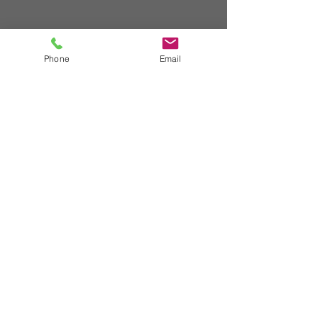
Phone
Email
WHATSAPP
+54 (11) 5661 6131
E-MAIL
info@crearcosmetica.com
© 2016. Esta página web fue creada por Gabriel Boccazzi.
gabrielboccazzi@yahoo.co.uk