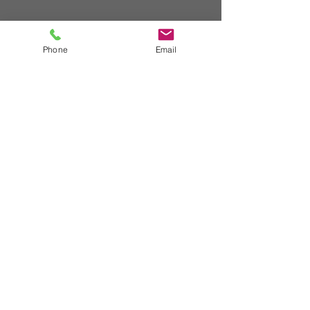
Phone
Email
WHATSAPP
+54 (11) 5661 6131
E-MAIL
info@crearcosmetica.com
© 2016. Esta página web fue creada por Gabriel Boccazzi.
gabrielboccazzi@yahoo.co.uk