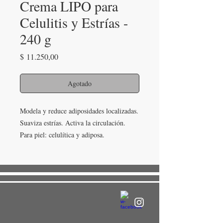
Crema LIPO para
Celulitis y Estrías -
240 g
Precio
$ 11.250,00
Agotado
Modela y reduce adiposidades localizadas. 
Suaviza estrías. Activa la circulación. 
Para piel: celulítica y adiposa.
Activos destacables: Centella Asiática, 
Hiedra, Phitopetalum Olacoide, Trichilla 
Catigua, Pfaffia, Cafeína.