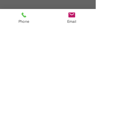
Phone
Email
WHATSAPP
+54 (11) 5661 6131
E-MAIL
info@crearcosmetica.com
© 2016. Esta página web fue creada por Gabriel Boccazzi.
gabrielboccazzi@yahoo.co.uk