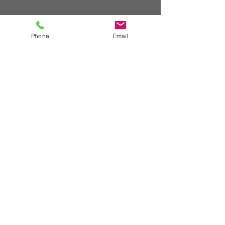
Phone
Email
WHATSAPP
+54 (11) 5661 6131
E-MAIL
info@crearcosmetica.com
© 2016. Esta página web fue creada por Gabriel Boccazzi.
gabrielboccazzi@yahoo.co.uk