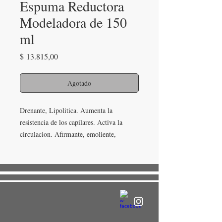
Espuma Reductora
Modeladora de 150
ml
Precio
$ 13.815,00
Agotado
Drenante, Lipolitica. Aumenta la 
resistencia de los capilares. Activa la 
circulacion. Afirmante, emoliente, 
favorece el retorno venoso. Para piel 
celulitica y adiposa.
Activos destacables: Carnitina, Cafeina, 
Extractos de Capsico, Ortiga, Castaño de 
India, Centella Asiatica, Hiedra.