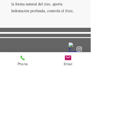
la forma natural del rizo, aporta
hidratación profunda, controla el frizz,
mejora la elasticidad.
Phone
Email
WHATSAPP
+54 (11) 5661 6131
E-MAIL
info@crearcosmetica.com
© 2016. Esta página web fue creada por Gabriel Boccazzi.
gabrielboccazzi@yahoo.co.uk