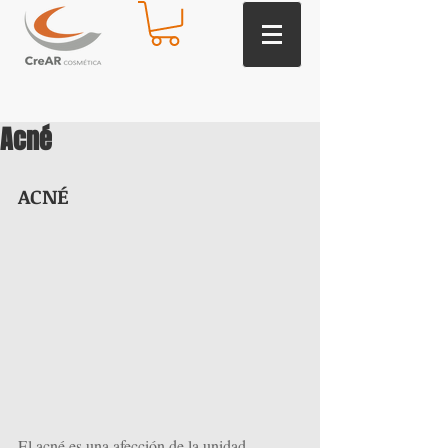
Acné
ACNÉ 
El acné es una afección de la unidad 