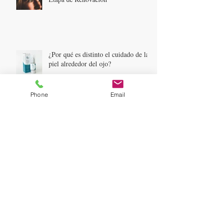
¿Por qué es distinto el cuidado de la
piel alrededor del ojo?
Phone
Email
LINEA CREAR. COSMETICA
PARA EL HOMBRE
Archivo
noviembre de 2019
(1)
1 entrada
agosto de 2019
(2)
2 entradas
julio de 2019
(1)
1 entrada