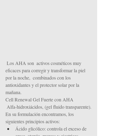
Los AHA son  activos cosméticos muy 
eficaces para corregir y transformar la piel 
por la noche,  combinados con los 
antioxidantes y el protector solar por la 
mañana. 
Cell Renewal Gel Fuerte con AHA 
 Alfa-hidroxiácidos, (gel fluido transparente).
En su formulación encontramos, los 
siguientes principios activos:
Ácido glicólico: controla el exceso de 
grasa, atenúa  marcas y cicatrices, 