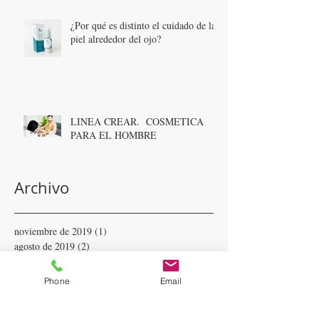
¿Por qué es distinto el cuidado de la
piel alrededor del ojo?
LINEA CREAR. COSMETICA
PARA EL HOMBRE
Archivo
noviembre de 2019
(1)
1 entrada
agosto de 2019
(2)
2 entradas
julio de 2019
(1)
1 entrada
junio de 2019
(1)
1 entrada
Phone
Email
abril de 2019
(3)
3 entradas
febrero de 2019
(1)
1 entrada