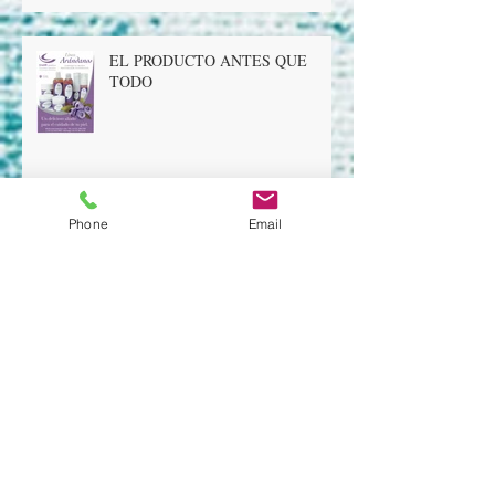
EL PRODUCTO ANTES QUE
TODO
Phone
Email
Cell Renewal Gel fuerte con AHA
(Glicólico, Cítrico, Láctico) pH
3,5/4,0
LA NATURALEZA ES UN GRAN
BOTIQUIN!!