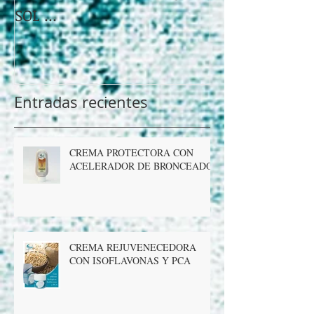
DESPUES DE EXPONERSE AL
Linea Energie 
SOL ...
bayas de Goji!
Entradas recientes
CREMA PROTECTORA CON
ACELERADOR DE BRONCEADO
CREMA REJUVENECEDORA
CON ISOFLAVONAS Y PCA