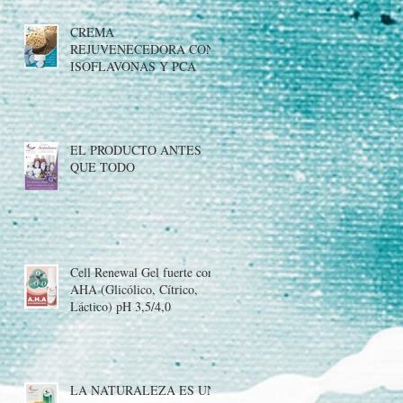
CREMA
REJUVENECEDORA CON
ISOFLAVONAS Y PCA
EL PRODUCTO ANTES
QUE TODO
Cell Renewal Gel fuerte con
AHA (Glicólico, Cítrico,
Láctico) pH 3,5/4,0
LA NATURALEZA ES UN