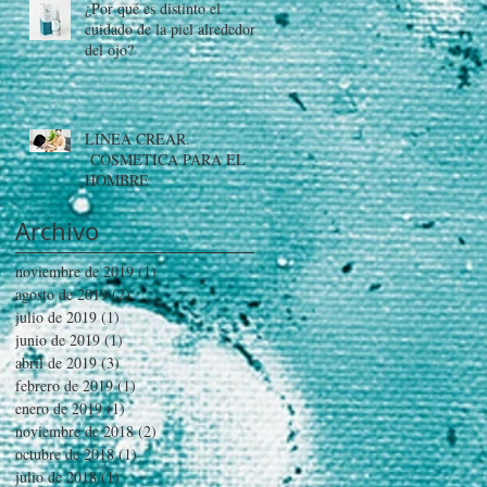
¿Por qué es distinto el
cuidado de la piel alrededor
del ojo?
LINEA CREAR.
COSMETICA PARA EL
HOMBRE
Archivo
noviembre de 2019
(1)
1 entrada
agosto de 2019
(2)
2 entradas
julio de 2019
(1)
1 entrada
junio de 2019
(1)
1 entrada
abril de 2019
(3)
3 entradas
febrero de 2019
(1)
1 entrada
enero de 2019
(1)
1 entrada
noviembre de 2018
(2)
2 entradas
octubre de 2018
(1)
1 entrada
julio de 2018
(1)
1 entrada