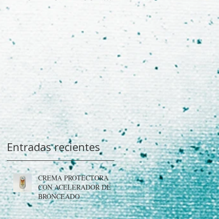
REJUVENECEDORA CON ISOFLAVONAS Y PCA
Entradas recientes
CREMA PROTECTORA
CON ACELERADOR DE
BRONCEADO