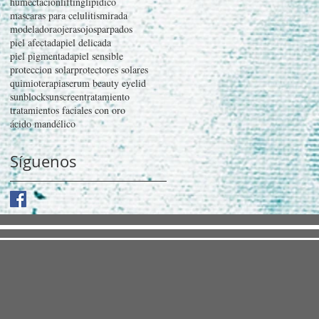
humectacion
lifting
lipidico
mascaras para celulitis
mirada
modeladora
ojeras
ojos
parpados
piel afectada
piel delicada
piel pigmentada
piel sensible
proteccion solar
protectores solares
quimioterapia
serum beauty eyelid
sunblock
sunscreen
tratamiento
tratamientos faciales con oro
ácido mandélico
Síguenos