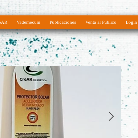
eAR
Vademecum
Publicaciones
Venta al Público
Login 