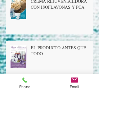
CREMA REJUVENECEDORA
CON ISOFLAVONAS Y PCA
EL PRODUCTO ANTES QUE
TODO
Phone
Email
Cell Renewal Gel fuerte con AHA
(Glicólico, Cítrico, Láctico) pH
3,5/4,0