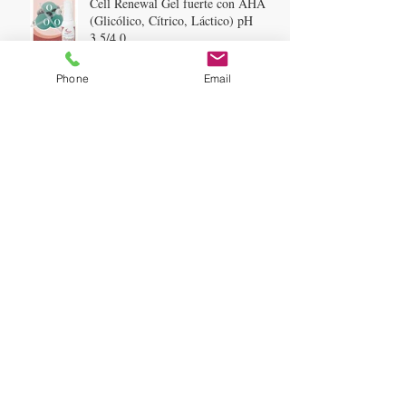
Cell Renewal Gel fuerte con AHA
(Glicólico, Cítrico, Láctico) pH
3,5/4,0
Phone
Email
LA NATURALEZA ES UN GRAN
BOTIQUIN!!
Acné
Poderosos antioxidantes por
excelencia