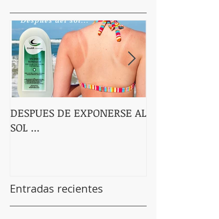
DESPUES DE EXPONERSE AL
Linea Energie 
SOL ...
bayas de Goji!
Entradas recientes