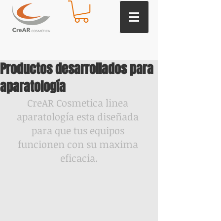
Productos desarrollados para
aparatología
CreAR Cosmetica linea 
aparatología esta diseñada 
para que tus equipos 
funcionen con su maxima 
eficacia.