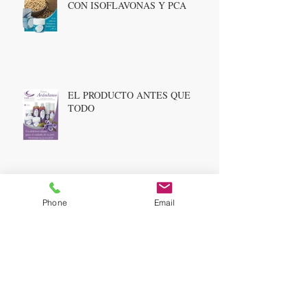
CON ISOFLAVONAS Y PCA
EL PRODUCTO ANTES QUE
TODO
Cell Renewal Gel fuerte con AHA
Phone
Email
(Glicólico, Cítrico, Láctico) pH
3,5/4,0
LA NATURALEZA ES UN GRAN